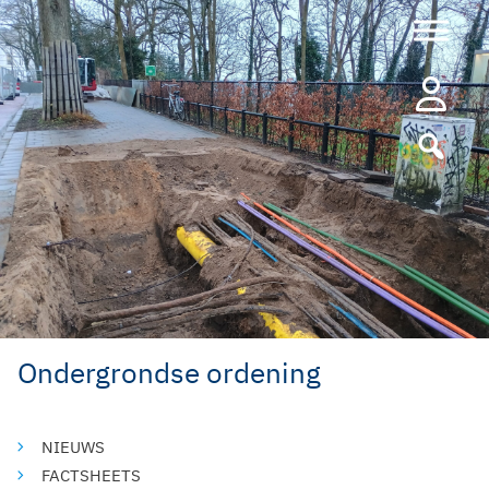
Ga
naar
de
inhoud
Ondergrondse ordening
NIEUWS
FACTSHEETS