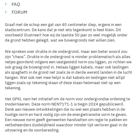
FAQ
FORUM
Graaf met de schop een gat van 40 centimeter diep, ergens in een
stadscentrum. De kans dat je niet iets tegenkomt is heel klein. Dit
voorbeeld illustreert hoe wij de laatste 50 jaar zo veel mogelijk onder
de grond hebben gelegd, wat we bovengronds niet willen zien.
We spreken over drukte in de ondergrond, maar een beter woord zou
zijn “chaos”. Drukte in de ondergrond is minder problematisch als alles
netjes geordend volgens een vastgesteld norm zou liggen, zo richten we
ook graag de bovengrond in. Helaas liggen kabels, maar ook leidingen
als spaghetti in de grond net zoals ze in derde wereld landen in de lucht
hangen. Wat ook niet mee helpt is dat kabels en leidingen niet altijd
liggen zoals op tekening staan of deze staan helemaal niet op een
tekening.
Het GPKL nam het initiatief om de norm voor ondergrondse ordening te
moderniseren. Deze norm NEN7171-1 is begin 2024 gepubliceerd.
Denk aan nieuwe ontwikkelingen die nu wel een plaats hebben in de
huidige norm en hard nodig zijn om de energietransitie vorm te geven.
Een nieuwe norm geeft gemeenten handvatten om regie te pakken en
netbeheerders duidelijkheid waardoor minder tijd verloren gaat in de
uitvoering en de voorbereiding.