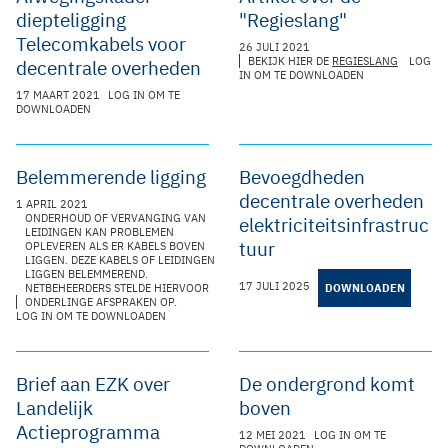
diepteligging
"Regieslang"
Telecomkabels voor
26 JULI 2021
BEKIJK HIER DE
REGIESLANG
LOG
decentrale overheden
IN OM TE DOWNLOADEN
17 MAART 2021
LOG IN OM TE
DOWNLOADEN
Belemmerende ligging
Bevoegdheden
decentrale overheden
1 APRIL 2021
ONDERHOUD OF VERVANGING VAN
elektriciteitsinfrastruc
LEIDINGEN KAN PROBLEMEN
tuur
OPLEVEREN ALS ER KABELS BOVEN
LIGGEN. DEZE KABELS OF LEIDINGEN
LIGGEN BELEMMEREND.
17 JULI 2025
NETBEHEERDERS STELDE HIERVOOR
DOWNLOADEN
ONDERLINGE AFSPRAKEN OP.
LOG IN OM TE DOWNLOADEN
Brief aan EZK over
De ondergrond komt
Landelijk
boven
Actieprogramma
12 MEI 2021
LOG IN OM TE