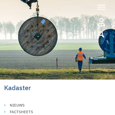
Ga
naar
de
inhoud
Kadaster
NIEUWS
FACTSHEETS