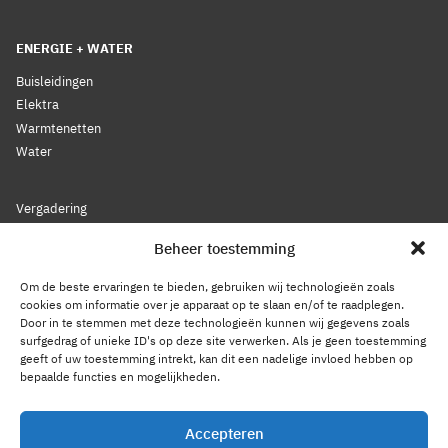
ENERGIE + WATER
Buisleidingen
Elektra
Warmtenetten
Water
Vergadering
Nieuws
Beheer toestemming
Lidmaatschap
Bestuur
Om de beste ervaringen te bieden, gebruiken wij technologieën zoals
Leden
cookies om informatie over je apparaat op te slaan en/of te raadplegen.
Door in te stemmen met deze technologieën kunnen wij gegevens zoals
Voorwaarden
surfgedrag of unieke ID's op deze site verwerken. Als je geen toestemming
Reglement
geeft of uw toestemming intrekt, kan dit een nadelige invloed hebben op
Statuten
bepaalde functies en mogelijkheden.
Gedragscode
Accepteren