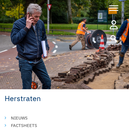
Ga
naar
de
inhoud
Herstraten
NIEUWS
FACTSHEETS