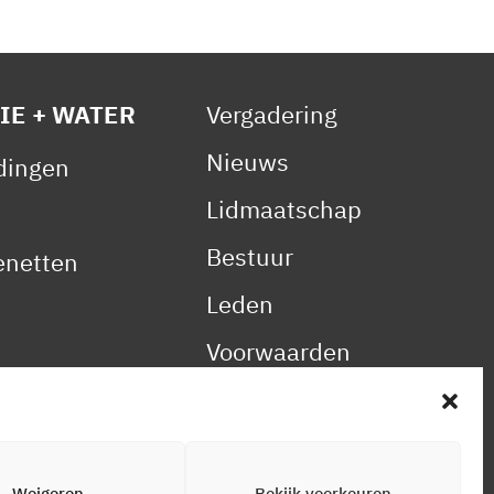
IE + WATER
Vergadering
Nieuws
idingen
Lidmaatschap
Bestuur
netten
Leden
Voorwaarden
Reglement
Statuten
Gedragscode
Weigeren
Bekijk voorkeuren