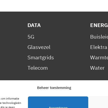
DATA
ENERG
5G
Buisle
Glasvezel
Elektra
Smartgrids
Warmte
Telecom
Water
Beheer toestemming
s om informatie
ze technologieën
 Als je geen
Accepteren