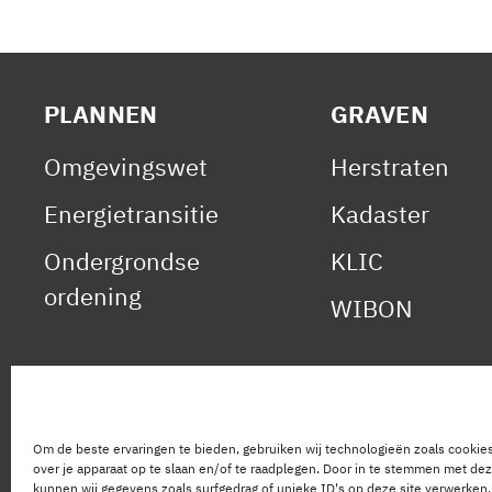
PLANNEN
GRAVEN
Omgevingswet
Herstraten
Energietransitie
Kadaster
Ondergrondse
KLIC
ordening
WIBON
Om de beste ervaringen te bieden, gebruiken wij technologieën zoals cookie
over je apparaat op te slaan en/of te raadplegen. Door in te stemmen met de
kunnen wij gegevens zoals surfgedrag of unieke ID's op deze site verwerken.