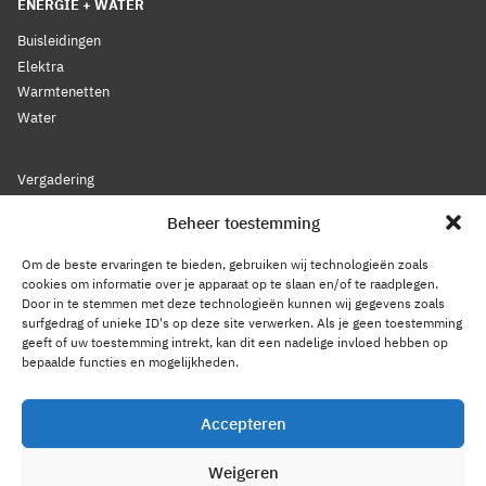
ENERGIE + WATER
Buisleidingen
Elektra
Warmtenetten
Water
Vergadering
Nieuws
Beheer toestemming
Lidmaatschap
Bestuur
Om de beste ervaringen te bieden, gebruiken wij technologieën zoals
Leden
cookies om informatie over je apparaat op te slaan en/of te raadplegen.
Door in te stemmen met deze technologieën kunnen wij gegevens zoals
Voorwaarden
surfgedrag of unieke ID's op deze site verwerken. Als je geen toestemming
Reglement
geeft of uw toestemming intrekt, kan dit een nadelige invloed hebben op
Statuten
bepaalde functies en mogelijkheden.
Gedragscode
Accepteren
Privacy Statement
Weigeren
Cookiebeleid