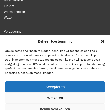
Buisleidingen
Elektra
Warmtenetten
Water
Vergadering
Nieuws
Beheer toestemming
Lidmaatschap
Bestuur
Om de beste ervaringen te bieden, gebruiken wij technologieën zoals
Leden
cookies om informatie over je apparaat op te slaan en/of te raadplegen.
Door in te stemmen met deze technologieën kunnen wij gegevens zoals
Voorwaarden
surfgedrag of unieke ID's op deze site verwerken. Als je geen toestemming
Reglement
geeft of uw toestemming intrekt, kan dit een nadelige invloed hebben op
Statuten
bepaalde functies en mogelijkheden.
Gedragscode
Accepteren
Privacy Statement
Weigeren
Cookiebeleid
Contact
Bekijk voorkeuren