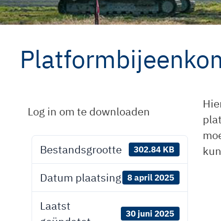
Platformbijeenkom
Hie
Log in om te downloaden
pla
moe
Bestandsgrootte
kun
302.84 KB
Datum plaatsing
8 april 2025
Laatst
30 juni 2025