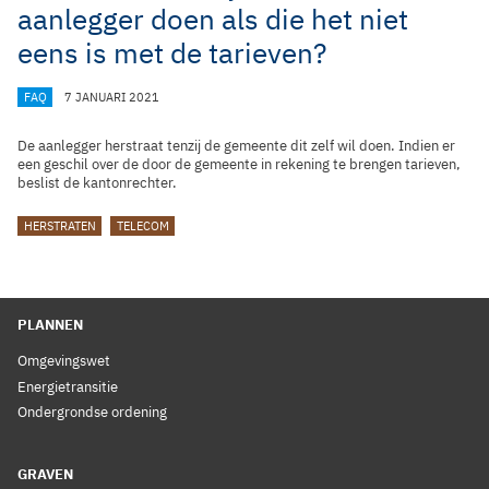
aanlegger doen als die het niet
eens is met de tarieven?
CATEGORIEËN
FAQ
7 JANUARI 2021
De aanlegger herstraat tenzij de gemeente dit zelf wil doen. Indien er
een geschil over de door de gemeente in rekening te brengen tarieven,
beslist de kantonrechter.
TAGS
HERSTRATEN
TELECOM
PLANNEN
Omgevingswet
Energietransitie
Ondergrondse ordening
GRAVEN