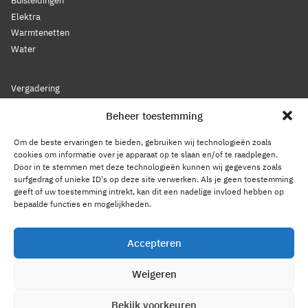
Buisleidingen
Elektra
Warmtenetten
Water
Vergadering
Nieuws
Beheer toestemming
Lidmaatschap
Bestuur
Om de beste ervaringen te bieden, gebruiken wij technologieën zoals
Leden
cookies om informatie over je apparaat op te slaan en/of te raadplegen.
Door in te stemmen met deze technologieën kunnen wij gegevens zoals
Voorwaarden
surfgedrag of unieke ID's op deze site verwerken. Als je geen toestemming
Reglement
geeft of uw toestemming intrekt, kan dit een nadelige invloed hebben op
Statuten
bepaalde functies en mogelijkheden.
Gedragscode
Accepteren
Privacy Statement
Weigeren
Cookiebeleid
Contact
Bekijk voorkeuren