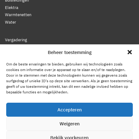
Buisleidingen
Elektra
Warmtenetten
Water
Vergadering
Nieuws
Beheer toestemming
Lidmaatschap
Bestuur
Om de beste ervaringen te bieden, gebruiken wij technologieën zoals
Leden
cookies om informatie over je apparaat op te slaan en/of te raadplegen.
Door in te stemmen met deze technologieën kunnen wij gegevens zoals
Voorwaarden
surfgedrag of unieke ID's op deze site verwerken. Als je geen toestemming
Reglement
geeft of uw toestemming intrekt, kan dit een nadelige invloed hebben op
Statuten
bepaalde functies en mogelijkheden.
Gedragscode
Accepteren
Privacy Statement
Weigeren
Cookiebeleid
Contact
Bekijk voorkeuren