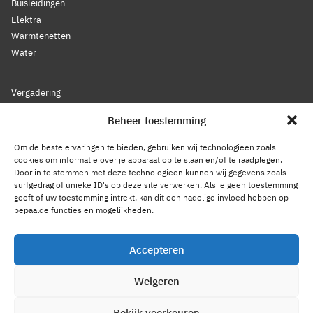
Buisleidingen
Elektra
Warmtenetten
Water
Vergadering
Nieuws
Beheer toestemming
Lidmaatschap
Bestuur
Om de beste ervaringen te bieden, gebruiken wij technologieën zoals
Leden
cookies om informatie over je apparaat op te slaan en/of te raadplegen.
Door in te stemmen met deze technologieën kunnen wij gegevens zoals
Voorwaarden
surfgedrag of unieke ID's op deze site verwerken. Als je geen toestemming
Reglement
geeft of uw toestemming intrekt, kan dit een nadelige invloed hebben op
Statuten
bepaalde functies en mogelijkheden.
Gedragscode
Accepteren
Privacy Statement
Cookiebeleid
Weigeren
Contact
Bekijk voorkeuren