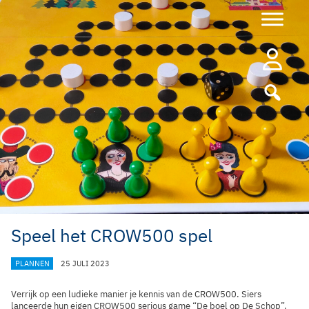
Ga
naar
de
inhoud
Speel het CROW500 spel
CATEGORIEËN
PLANNEN
25 JULI 2023
Verrijk op een ludieke manier je kennis van de CROW500. Siers
lanceerde hun eigen CROW500 serious game “De boel op De Schop”.