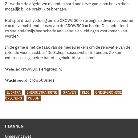
Zij werkte de afgelopen maanden hard aan deze game om het zo dicht
mogelijk bij de praktijk te brengen.
Het spel draait volledig om de CROW500 en brengt zo diverse aspecten
van de verschillende fases van de CROW500 in beeld. De speler leert
zo spelenderwijs hoe schade aan kabels en leidingen voorkomen kan
worden.
In de game is het de taak van de medewerkers om de renovatie van de
rotonde voor snackbar ‘De Schop’ succesvol af te ronden. Zo kan
iedereen zijn geliefde balletje gehakt blijven halen!
𝐖𝐞𝐛𝐬𝐢𝐭𝐞:
crow500.siersgroep.nl
𝐖𝐚𝐜𝐡𝐭𝐰𝐨𝐨𝐫𝐝: crow500siers
TAGS
ELEKTRA
ENERGIETRANSITIE
GRAVEN
KLIC
ONDERGRONDSE
ORDENING
WIBON
PLANNEN
Omgevingswet