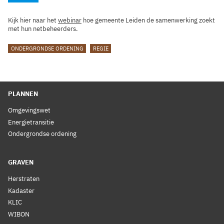
Kijk hier naar het
webinar
hoe gemeente Leiden de samenwerking zoekt
met hun netbeheerders.
TAGS
ONDERGRONDSE ORDENING
REGIE
PLANNEN
Omgevingswet
Energietransitie
Ondergrondse ordening
GRAVEN
Herstraten
Kadaster
KLIC
WIBON