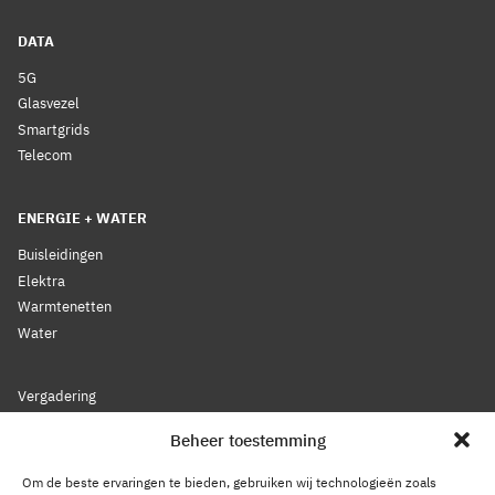
DATA
5G
Glasvezel
Smartgrids
Telecom
ENERGIE + WATER
Buisleidingen
Elektra
Warmtenetten
Water
Vergadering
Nieuws
Beheer toestemming
Lidmaatschap
Bestuur
Om de beste ervaringen te bieden, gebruiken wij technologieën zoals