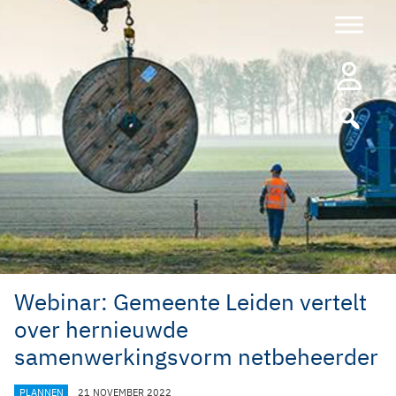
Ga
naar
de
inhoud
Webinar: Gemeente Leiden vertelt
over hernieuwde
samenwerkingsvorm netbeheerder
CATEGORIEËN
PLANNEN
21 NOVEMBER 2022