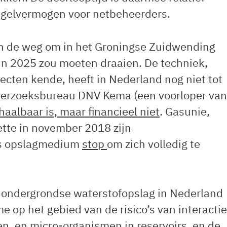
regelvermogen voor netbeheerders.
an de weg om in het Groningse Zuidwending
 in 2025 zou moeten draaien. De techniek,
jecten kende, heeft in Nederland nog niet tot
derzoeksbureau DNV Kema (een voorloper van
haalbaar is, maar financieel niet
. Gasunie,
ette in november 2018 zijn
als opslagmedium
stop
om zich volledig te
n ondergrondse waterstofopslag in Nederland
 op het gebied van de risico’s van interactie
en, en micro-organismen in reservoirs, en de