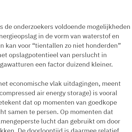
ns de onderzoekers voldoende mogelijkheden
nergieopslag in de vorm van waterstof en
en kan voor “tientallen zo niet honderden”
et opslagpotentieel van perslucht in
gawatturen een factor duizend kleiner.
p het economische vlak uitdagingen, meent
ompressed air energy storage) is vooral
 betekent dat op momenten van goedkope
ht samen te persen. Op momenten dat
amengeperste lucht dan gebruikt om door
ekken. De doorlooptijd is daarmee relatief