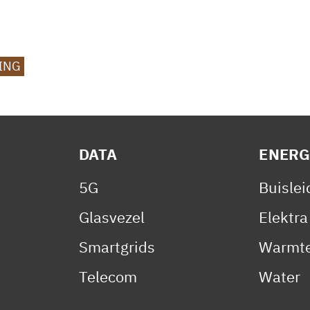
ING
DATA
ENERG
5G
Buisle
Glasvezel
Elektra
Smartgrids
Warmte
Telecom
Water