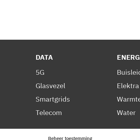
DATA
ENERG
5G
Buisle
Glasvezel
Elektra
Smartgrids
Warmte
Telecom
Water
Beheer toestemming