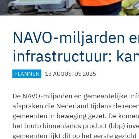
NAVO-miljarden e
infrastructuur: kan
CATEGORIEËN
PLANNEN
13 AUGUSTUS 2025
De NAVO-miljarden en gemeentelijke infr
afspraken die Nederland tijdens de rec
gemeenten in beweging gezet. De komende
het bruto binnenlands product (bbp) inve
gemeenten lijkt dit op het eerste gezich