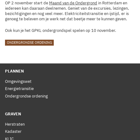
OP 2 november start de
Maand van de Ondergrond
in Rotterdam en
iedereen kan daaraan deelnemen. Geniet van de excursies, lezingen,
bezichtigingen en nog veel meer. Elektriciteitstransitie en ijstijd, er is
genoeg te beleven om je werk net dat beetje meer te kunnen geven.
Ook kun je het GPKL ondergrondspel spelen op 10 november.
TAGS
ONDERGRONDSE ORDENING
PLANNEN
Omgevingswet
Energietransitie
Ondergrondse ordening
GRAVEN
Herstraten
Kadaster
KLIC