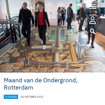
Ga
naar
de
inhoud
Maand van de Ondergrond,
Rotterdam
CATEGORIEËN
PLANNEN
30 OKTOBER 2023