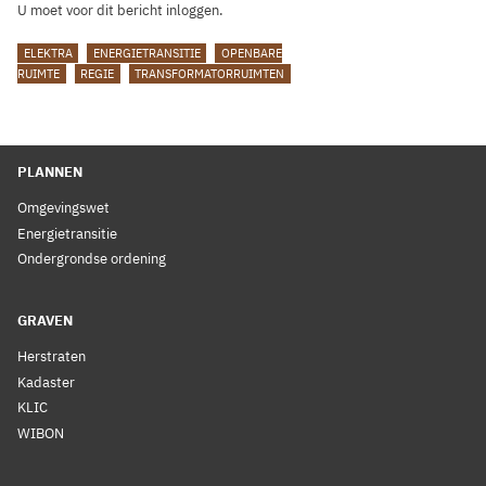
U moet voor dit bericht inloggen.
TAGS
ELEKTRA
ENERGIETRANSITIE
OPENBARE
RUIMTE
REGIE
TRANSFORMATORRUIMTEN
PLANNEN
Omgevingswet
Energietransitie
Ondergrondse ordening
GRAVEN
Herstraten
Kadaster
KLIC
WIBON