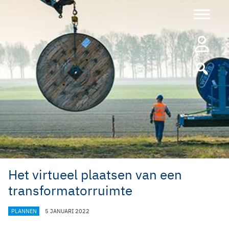
Ga
naar
de
inhoud
Het virtueel plaatsen van een
transformatorruimte
CATEGORIEËN
PLANNEN
5 JANUARI 2022