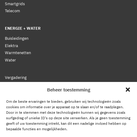
Smartgrids
Telecom
ENERGIE + WATER
Buisleidingen
Elektra
Warmtenetten
Water
Vergadering
Nieuws
Beheer toestemming
Lidmaatschap
Bestuur
Om de beste ervaringen te bieden, gebruiken wij technologieën zoals
Leden
cookies om informatie over je apparaat op te slaan en/of te raadplegen.
Door in te stemmen met deze technologieën kunnen wij gegevens zoals
Voorwaarden
surfgedrag of unieke ID's op deze site verwerken. Als je geen toestemming
Reglement
geeft of uw toestemming intrekt, kan dit een nadelige invloed hebben op
Statuten
bepaalde functies en mogelijkheden.
Gedragscode