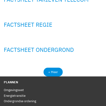
FACTSHEET REGIE
FACTSHEET ONDERGROND
+ Meer
PLANNEN
Omgevingswet
Energietransitie
Ondergrondse ordening