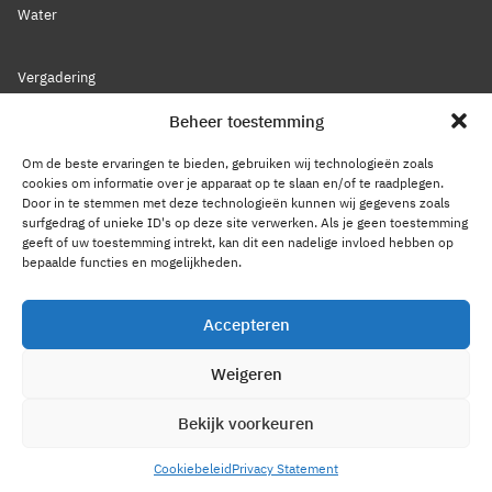
Water
Vergadering
Nieuws
Beheer toestemming
Lidmaatschap
Bestuur
Om de beste ervaringen te bieden, gebruiken wij technologieën zoals
Leden
cookies om informatie over je apparaat op te slaan en/of te raadplegen.
Door in te stemmen met deze technologieën kunnen wij gegevens zoals
Voorwaarden
surfgedrag of unieke ID's op deze site verwerken. Als je geen toestemming
Reglement
geeft of uw toestemming intrekt, kan dit een nadelige invloed hebben op
Statuten
bepaalde functies en mogelijkheden.
Gedragscode
Accepteren
Privacy Statement
Cookiebeleid
Weigeren
Contact
Bekijk voorkeuren
2026 © GPKL
Cookiebeleid
Privacy Statement