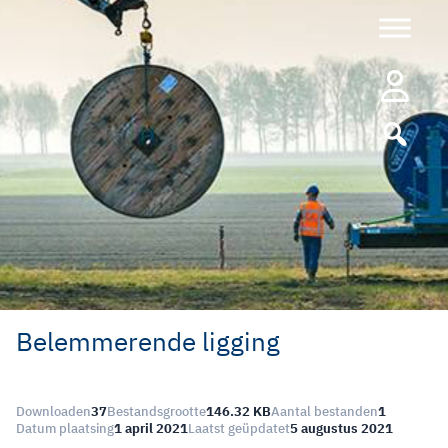
Ga
naar
de
inhoud
Belemmerende ligging
Downloaden
37
Bestandsgrootte
146.32 KB
Aantal bestanden
1
Datum plaatsing
1 april 2021
Laatst geüpdatet
5 augustus 2021