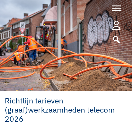
Ga
naar
de
inhoud
Richtlijn tarieven
(graaf)werkzaamheden telecom
2026