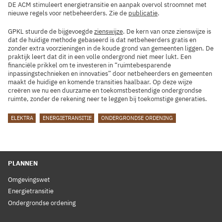
DE ACM stimuleert energietransitie en aanpak overvol stroomnet met
nieuwe regels voor netbeheerders. Zie de
publicatie
.
GPKL stuurde de bijgevoegde
zienswijze
. De kern van onze zienswijze is
dat de huidige methode gebaseerd is dat netbeheerders gratis en
zonder extra voorzieningen in de koude grond van gemeenten liggen. De
praktijk leert dat dit in een volle ondergrond niet meer lukt. Een
financiële prikkel om te investeren in “ruimtebesparende
inpassingstechnieken en innovaties” door netbeheerders en gemeenten
maakt de huidige en komende transities haalbaar. Op deze wijze
creëren we nu een duurzame en toekomstbestendige ondergrondse
ruimte, zonder de rekening neer te leggen bij toekomstige generaties.
TAGS
ELEKTRA
ENERGIETRANSITIE
ONDERGRONDSE ORDENING
PLANNEN
Omgevingswet
Energietransitie
Ondergrondse ordening