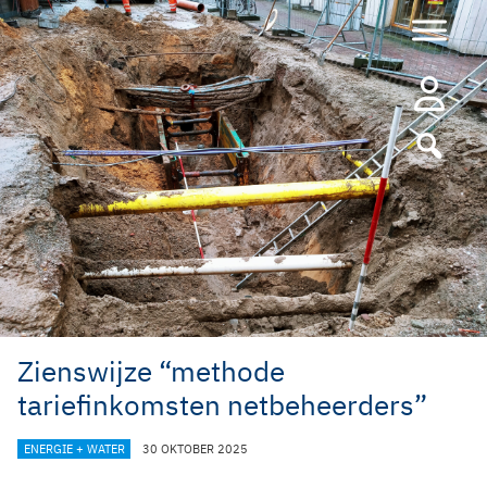
Ga
naar
de
inhoud
Zienswijze “methode
tariefinkomsten netbeheerders”
CATEGORIEËN
ENERGIE + WATER
30 OKTOBER 2025