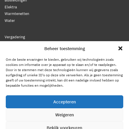
Buisleidingen
Elektra
Warmtenetten
Water
Vergadering
Nieuws
Beheer toestemming
Lidmaatschap
Bestuur
Om de beste ervaringen te bieden, gebruiken wij technologieën zoals
Leden
cookies om informatie over je apparaat op te slaan en/of te raadplegen.
Door in te stemmen met deze technologieën kunnen wij gegevens zoals
Voorwaarden
surfgedrag of unieke ID's op deze site verwerken. Als je geen toestemming
Reglement
geeft of uw toestemming intrekt, kan dit een nadelige invloed hebben op
Statuten
bepaalde functies en mogelijkheden.
Gedragscode
Accepteren
Privacy Statement
Weigeren
Cookiebeleid
Contact
Bekijk voorkeuren