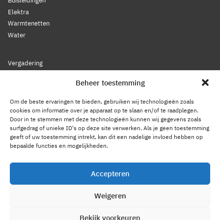
Buisleidingen
Elektra
Warmtenetten
Water
Vergadering
Nieuws
Beheer toestemming
Lidmaatschap
Bestuur
Om de beste ervaringen te bieden, gebruiken wij technologieën zoals
Leden
cookies om informatie over je apparaat op te slaan en/of te raadplegen.
Door in te stemmen met deze technologieën kunnen wij gegevens zoals
Voorwaarden
surfgedrag of unieke ID's op deze site verwerken. Als je geen toestemming
Reglement
geeft of uw toestemming intrekt, kan dit een nadelige invloed hebben op
Statuten
bepaalde functies en mogelijkheden.
Gedragscode
Accepteren
Privacy Statement
Weigeren
Cookiebeleid
Contact
Bekijk voorkeuren