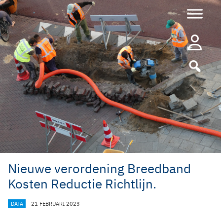
Ga
naar
de
inhoud
Nieuwe verordening Breedband
Kosten Reductie Richtlijn.
CATEGORIEËN
DATA
21 FEBRUARI 2023