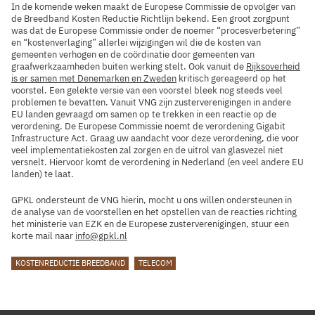
In de komende weken maakt de Europese Commissie de opvolger van
de Breedband Kosten Reductie Richtlijn bekend. Een groot zorgpunt
was dat de Europese Commissie onder de noemer “procesverbetering”
en “kostenverlaging” allerlei wijzigingen wil die de kosten van
gemeenten verhogen en de coördinatie door gemeenten van
graafwerkzaamheden buiten werking stelt. Ook vanuit de
Rijksoverheid
is er samen met Denemarken en Zweden
kritisch gereageerd op het
voorstel. Een gelekte versie van een voorstel bleek nog steeds veel
problemen te bevatten. Vanuit VNG zijn zusterverenigingen in andere
EU landen gevraagd om samen op te trekken in een reactie op de
verordening. De Europese Commissie noemt de verordening Gigabit
Infrastructure Act. Graag uw aandacht voor deze verordening, die voor
veel implementatiekosten zal zorgen en de uitrol van glasvezel niet
versnelt. Hiervoor komt de verordening in Nederland (en veel andere EU
landen) te laat.
GPKL ondersteunt de VNG hierin, mocht u ons willen ondersteunen in
de analyse van de voorstellen en het opstellen van de reacties richting
het ministerie van EZK en de Europese zusterverenigingen, stuur een
korte mail naar
info@gpkl.nl
TAGS
KOSTENREDUCTIE BREEDBAND
TELECOM