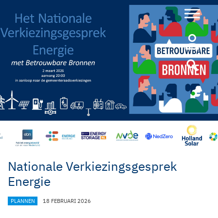
Ga
naar
de
inhoud
Nationale Verkiezingsgesprek
Energie
CATEGORIEËN
PLANNEN
18 FEBRUARI 2026