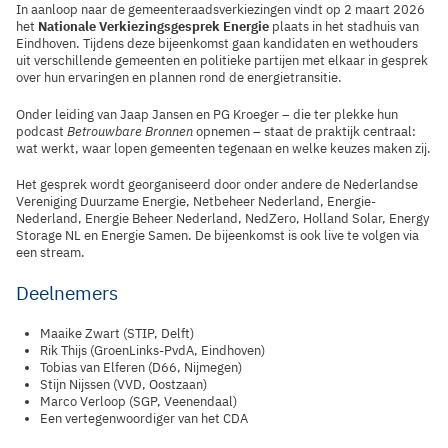
In aanloop naar de gemeenteraadsverkiezingen vindt op 2 maart 2026
het
Nationale Verkiezingsgesprek Energie
plaats in het stadhuis van
Eindhoven. Tijdens deze bijeenkomst gaan kandidaten en wethouders
uit verschillende gemeenten en politieke partijen met elkaar in gesprek
over hun ervaringen en plannen rond de energietransitie.
Onder leiding van Jaap Jansen en PG Kroeger – die ter plekke hun
podcast
Betrouwbare Bronnen
opnemen – staat de praktijk centraal:
wat werkt, waar lopen gemeenten tegenaan en welke keuzes maken zij.
Het gesprek wordt georganiseerd door onder andere de Nederlandse
Vereniging Duurzame Energie, Netbeheer Nederland, Energie-
Nederland, Energie Beheer Nederland, NedZero, Holland Solar, Energy
Storage NL en Energie Samen. De bijeenkomst is ook live te volgen via
een stream.
Deelnemers
Maaike Zwart (STIP, Delft)
Rik Thijs (GroenLinks-PvdA, Eindhoven)
Tobias van Elferen (D66, Nijmegen)
Stijn Nijssen (VVD, Oostzaan)
Marco Verloop (SGP, Veenendaal)
Een vertegenwoordiger van het CDA