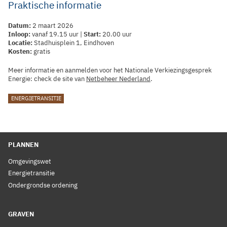
Praktische informatie
Datum:
2 maart 2026
Inloop:
vanaf 19.15 uur |
Start:
20.00 uur
Locatie:
Stadhuisplein 1, Eindhoven
Kosten:
gratis
Meer informatie en aanmelden voor het Nationale Verkiezingsgesprek
Energie: check de site van
Netbeheer Nederland
.
TAGS
ENERGIETRANSITIE
PLANNEN
Omgevingswet
Energietransitie
Ondergrondse ordening
GRAVEN