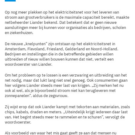
Op nog meer plekken op het elektriciteitsnet voor het leveren van
stroom aan grootverbruikers is de maximale capaciteit bereikt, maakte
netbeheerder Liander bekend. Dat betekent dat er geen nieuwe
aansluitingen meer bij kunnen voor organisaties als bedrijven, scholen
en ziekenhuizen.
De nieuwe „knelpunten” zijn ontstaan op het elektriciteitsnet in
Amsterdam, Flevoland, Friesland, Gelderland en Noord-Holland.
Bedrijven en instellingen die in de betreffende gebieden willen
uitbreiden of nieuw willen bouwen kunnen dat niet, vertelt een
woordvoerster van Liander.
Om het probleem op te lossen is een verzwaring en uitbreiding van het
net nodig, maar dat lukt lang niet snel genoeg. Ook consumenten gaan
hier volgens Liander steeds meer last van krijgen. „Zij merken het nu
ook al wel, als je bijvoorbeeld stroom niet kan terugleveren met
zonnepanelen”, aldus de zegsvrouw.
Zij wijst erop dat ook Liander kampt met tekorten aan materialen, zoals
chips, kabels, draden en meters. „Uiteindelijk krijgt iedereen daar last
van. Het begint steeds meer te rammelen en te schuren”, vervolgt de
woordvoerster.
Als voorbeeld van waar het mis gaat geeft ze aan dat mensen nu