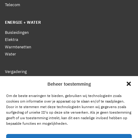
Telecom
ENERGIE + WATER
Buisleidingen
Elektra
Warmtenetten
Water
Vergadering
Nieuws
Beheer toestemming
Lidmaatschap
Bestuur
Om de beste ervaringen te bieden, gebruiken wij technologieën zoals
Leden
cookies om informatie over je apparaat op te slaan en/of te raadplegen.
Door in te stemmen met deze technologieën kunnen wij gegevens zoals
Voorwaarden
surfgedrag of unieke ID's op deze site verwerken. Als je geen toestemming
Reglement
geeft of uw toestemming intrekt, kan dit een nadelige invloed hebben op
Statuten
bepaalde functies en mogelijkheden.
Gedragscode