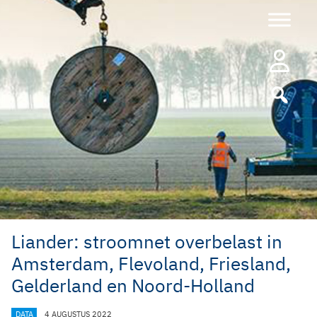
Ga
naar
de
inhoud
Liander: stroomnet overbelast in
Amsterdam, Flevoland, Friesland,
Gelderland en Noord-Holland
CATEGORIEËN
DATA
4 AUGUSTUS 2022