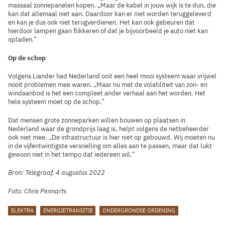
massaal zonnepanelen kopen. „Maar de kabel in jouw wijk is te dun, die
kan dat allemaal niet aan. Daardoor kan er niet worden teruggeleverd
en kan je dus ook niet terugverdienen. Het kan ook gebeuren dat
hierdoor lampen gaan flikkeren of dat je bijvoorbeeld je auto niet kan
opladen.”
Op de schop
Volgens Liander had Nederland ooit een heel mooi systeem waar vrijwel
nooit problemen mee waren. „Maar nu met de volatiliteit van zon- en
windaanbod is het een compleet ander verhaal aan het worden. Het
hele systeem moet op de schop.”
Dat mensen grote zonneparken willen bouwen op plaatsen in
Nederland waar de grondprijs laag is, helpt volgens de netbeheerder
ook niet mee. „De infrastructuur is hier niet op gebouwd. Wij moeten nu
in de vijfentwintigste versnelling om alles aan te passen, maar dat lukt
gewoon niet in het tempo dat iedereen wil.”
Bron: Telegraaf, 4 augustus 2022
Foto: Chris Pennart
s
TAGS
ELEKTRA
ENERGIETRANSITIE
ONDERGRONDSE ORDENING