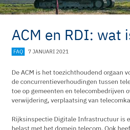
ACM en RDI: wat is
CATEGORIEËN
FAQ
7 JANUARI 2021
De ACM is het toezichthoudend orgaan vo
de concurrentieverhoudingen tussen tel
toe op gemeenten en telecombedrijven o
verwijdering, verplaatsing van telecomka
Rijksinspectie Digitale Infrastructuur is
belast met het domein telecom. Ook heef