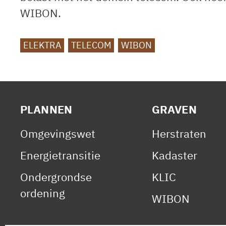
WIBON.
TAGS
ELEKTRA
TELECOM
WIBON
PLANNEN
GRAVEN
Omgevingswet
Herstraten
Energietransitie
Kadaster
Ondergrondse
KLIC
ordening
WIBON