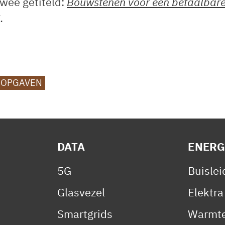
twee getiteld:
Bouwstenen voor een betaalbar
g
.
 OPGAVEN
DATA
ENERG
5G
Buisle
Glasvezel
Elektra
Smartgrids
Warmte