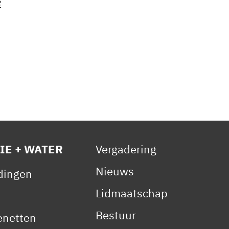
e
IE + WATER
Vergadering
Nieuws
idingen
Lidmaatschap
Bestuur
netten