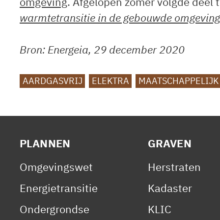
omgeving
. Afgelopen zomer volgde deel 
warmtetransitie in de gebouwde omgevin
Bron: Energeia, 29 december 2020
TAGS
AARDGASVRIJ
ELEKTRA
MAATSCHAPPELIJK
PLANNEN
GRAVEN
Omgevingswet
Herstraten
Energietransitie
Kadaster
Ondergrondse
KLIC