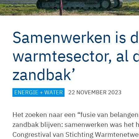
Samenwerken is d
warmtesector, al d
zandbak’
CATEGORIEËN
ENERGIE + WATER
22 NOVEMBER 2023
Het zoeken naar een “fusie van belangen”
zandbak blijven: samenwerken was het h
Congrestival van Stichting Warmtenetwer