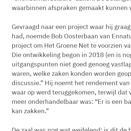
waarbinnen afspraken gemaakt kunnen w
Gevraagd naar een project waar hij graa
had, noemde Bob Oosterbaan van Ennatuur
project om Het Groene Net te voorzien v
Die ontwikkeling begon in 2018 (en is nog
uitgangspunten niet goed genoeg vastlag
waren, welke zaken konden worden geopt
discussie.” Hij noemt het rendement van 
waar op werd teruggekomen, terwijl dat 
meer onderhandelbaar was: “Er is een ba
kan zakken.”
De zaal was nog wat weifelend: is dit de