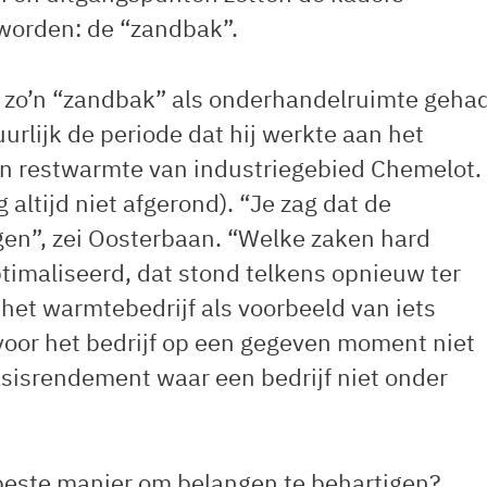
orden: de “zandbak”.
g zo’n “zandbak” als onderhandelruimte geha
lijk de periode dat hij werkte aan het
an restwarmte van industriegebied Chemelot.
 altijd niet afgerond). “Je zag dat de
en”, zei Oosterbaan. “Welke zaken hard
imaliseerd, dat stond telkens opnieuw ter
het warmtebedrijf als voorbeeld van iets
voor het bedrijf op een gegeven moment niet
sisrendement waar een bedrijf niet onder
 beste manier om belangen te behartigen?