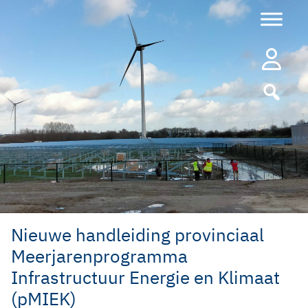
Ga
naar
de
inhoud
Nieuwe handleiding provinciaal
Meerjarenprogramma
Infrastructuur Energie en Klimaat
(pMIEK)