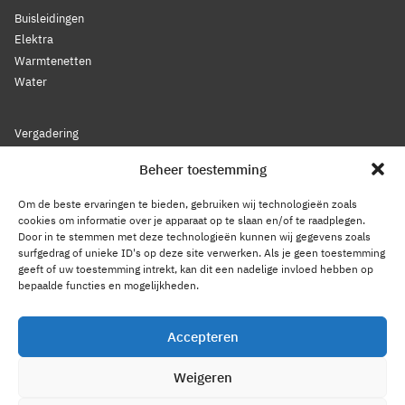
Buisleidingen
Elektra
Warmtenetten
Water
Vergadering
Nieuws
Beheer toestemming
Lidmaatschap
Bestuur
Om de beste ervaringen te bieden, gebruiken wij technologieën zoals
Leden
cookies om informatie over je apparaat op te slaan en/of te raadplegen.
Door in te stemmen met deze technologieën kunnen wij gegevens zoals
Voorwaarden
surfgedrag of unieke ID's op deze site verwerken. Als je geen toestemming
Reglement
geeft of uw toestemming intrekt, kan dit een nadelige invloed hebben op
Statuten
bepaalde functies en mogelijkheden.
Gedragscode
Accepteren
Privacy Statement
Weigeren
Cookiebeleid
Contact