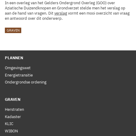
In een overleg van het Gelders Ondergrond Overleg (GOO) over
Aziatische Duizendknopen en Grondverzet stelde men het verslag op
aan de hand van vragen. Dit
verslag
vormt een mooi overzicht van vraag
en antwoord over dit onderwerp.
TAGS
GRAVEN
PLANNEN
Omgevingswet
Energietransitie
Ondergrondse ordening
GRAVEN
Herstraten
Kadaster
KLIC
WIBON