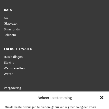
DATA
5G
Glasvezel
Smartgrids
Telecom
ENERGIE + WATER
Buisleidingen
Elektra
Warmtenetten
Water
Vergadering
Nieuws
Beheer toestemming
Lidmaatschap
Bestuur
Om de beste ervaringen te bieden, gebruiken wij technologieën zoals