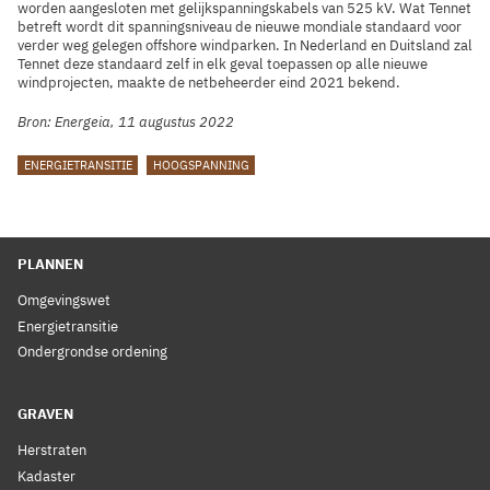
worden aangesloten met gelijkspanningskabels van 525 kV. Wat Tennet
betreft wordt dit spanningsniveau de nieuwe mondiale standaard voor
verder weg gelegen offshore windparken. In Nederland en Duitsland zal
Tennet deze standaard zelf in elk geval toepassen op alle nieuwe
windprojecten, maakte de netbeheerder eind 2021 bekend.
Bron: Energeia, 11 augustus 2022
TAGS
ENERGIETRANSITIE
HOOGSPANNING
PLANNEN
Omgevingswet
Energietransitie
Ondergrondse ordening
GRAVEN
Herstraten
Kadaster