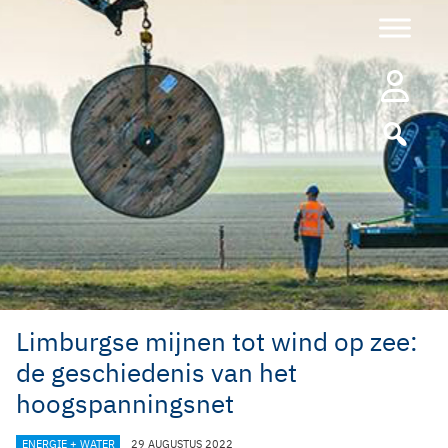
Ga
naar
de
inhoud
Limburgse mijnen tot wind op zee:
de geschiedenis van het
hoogspanningsnet
CATEGORIEËN
ENERGIE + WATER
29 AUGUSTUS 2022