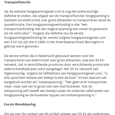
Transportfunctie
Op de website Hoogspanningsnet.com is nog een andersoortige
definitie te vinden, die uitgaat van de transportfunctie: hoogspanning is
bedoeld om elektriciteit over grote afstanden te transporteren vanaf de
opweklocatie. Een hoogspanningsverbinding is dan “een
transportverbinding met een hogere spanning dan zowel de generator
als de verbruiker”. Volgens die definitie zou de eerste
hoogspanningsverbinding ter wereld volgens hoogspanningsnet.com
een 3 kV-lijn zijn die in 1886 in het Amerikaanse Great Barrington in
gebruik werd genomen.
De eerste netten die in Nederland gebouwd werden voor het
transporteren van elektriciteit over grote afstanden, was een 50 kV-
netwerk, dat in verschillende provincies door verschillende provinciale
elektriciteitsbedrijven werd aangelegd. Het 50 kV-netwerk valt
tegenwoordig, volgens de liefhebbers van Hoogspanningsnet.com, “in
alle opzichten telkens een beetje buiten de boot” en kan daarom ook
aangeduid worden als ‘tussenspanning’: “Net geen echt transportnet
meer, maar ook net te groot voor een distributienet. Ook de
netspanning zelf zweeft een beetje tussen de onderste rafelranden van
hoogspanning en de bovenste toppen van middenspanning in.”
Eerste Wereldoorlog
Als we voor de context van dit artikel uitgaan van 50 kV als ondergrens