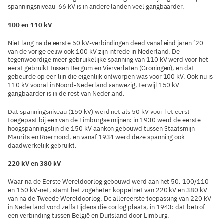
spanningsniveau; 66 kV is in andere landen veel gangbaarder.
100 en 110 kV
Niet lang na de eerste 50 kV-verbindingen deed vanaf eind jaren ’20
van de vorige eeuw ook 100 kV zijn intrede in Nederland. De
tegenwoordige meer gebruikelijke spanning van 110 kV werd voor het
eerst gebruikt tussen Bergum en Vierverlaten (Groningen), en dat
gebeurde op een lijn die eigenlijk ontworpen was voor 100 kV. Ook nu is
110 kV vooral in Noord-Nederland aanwezig, terwijl 150 kV
gangbaarder is in de rest van Nederland.
Dat spanningsniveau (150 kV) werd net als 50 kV voor het eerst
toegepast bij een van de Limburgse mijnen: in 1930 werd de eerste
hoogspanningslijn die 150 kV aankon gebouwd tussen Staatsmijn
Maurits en Roermond, en vanaf 1934 werd deze spanning ook
daadwerkelijk gebruikt.
220 kV en 380 kV
Waar na de Eerste Wereldoorlog gebouwd werd aan het 50, 100/110
en 150 kV-net, stamt het zogeheten koppelnet van 220 kV en 380 kV
van na de Tweede Wereldoorlog. De allereerste toepassing van 220 kV
in Nederland vond zelfs tijdens die oorlog plaats, in 1943: dat betrof
een verbinding tussen België en Duitsland door Limburg.