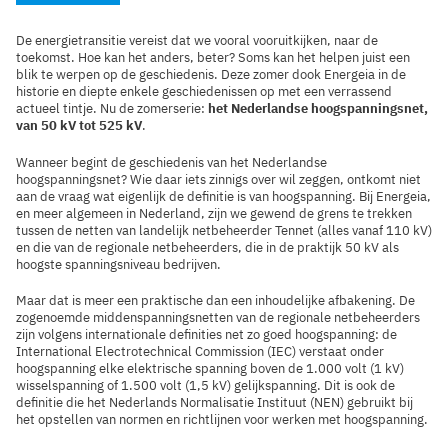
De energietransitie vereist dat we vooral vooruitkijken, naar de
toekomst. Hoe kan het anders, beter? Soms kan het helpen juist een
blik te werpen op de geschiedenis. Deze zomer dook Energeia in de
historie en diepte enkele geschiedenissen op met een verrassend
actueel tintje. Nu de zomerserie:
het Nederlandse hoogspanningsnet,
van 50 kV tot 525 kV
.
Wanneer begint de geschiedenis van het Nederlandse
hoogspanningsnet? Wie daar iets zinnigs over wil zeggen, ontkomt niet
aan de vraag wat eigenlijk de definitie is van hoogspanning. Bij Energeia,
en meer algemeen in Nederland, zijn we gewend de grens te trekken
tussen de netten van landelijk netbeheerder Tennet (alles vanaf 110 kV)
en die van de regionale netbeheerders, die in de praktijk 50 kV als
hoogste spanningsniveau bedrijven.
Maar dat is meer een praktische dan een inhoudelijke afbakening. De
zogenoemde middenspanningsnetten van de regionale netbeheerders
zijn volgens internationale definities net zo goed hoogspanning: de
International Electrotechnical Commission (IEC) verstaat onder
hoogspanning elke elektrische spanning boven de 1.000 volt (1 kV)
wisselspanning of 1.500 volt (1,5 kV) gelijkspanning. Dit is ook de
definitie die het Nederlands Normalisatie Instituut (NEN) gebruikt bij
het opstellen van normen en richtlijnen voor werken met hoogspanning.