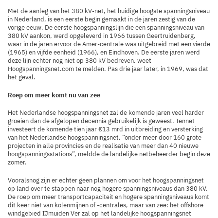
Met de aanleg van het 380 kV-net, het huidige hoogste spanningsniveau
in Nederland, is een eerste begin gemaakt in de jaren zestig van de
vorige eeuw. De eerste hoogspanningslijn die een spanningsniveau van
380 kV aankon, werd opgeleverd in 1966 tussen Geertruidenberg,
waar in de jaren ervoor de Amer-centrale was uitgebreid met een vierde
(1965) en vijfde eenheid (1966), en Eindhoven. De eerste jaren werd
deze lijn echter nog niet op 380 kV bedreven, weet
Hoogspanningsnet.com te melden. Pas drie jaar later, in 1969, was dat
het geval.
Roep om meer komt nu van zee
Het Nederlandse hoogspanningsnet zal de komende jaren veel harder
groeien dan de afgelopen decennia gebruikelijk is geweest. Tennet
investeert de komende tien jaar €13 mrd in uitbreiding en versterking
van het Nederlandse hoogspanningsnet, “onder meer door 160 grote
projecten in alle provincies en de realisatie van meer dan 40 nieuwe
hoogspanningsstations”, meldde de landelijke netbeheerder begin deze
zomer.
Vooralsnog zijn er echter geen plannen om voor het hoogspanningsnet
op land over te stappen naar nog hogere spanningsniveaus dan 380 kV.
De roep om meer transportcapaciteit en hogere spanningsniveaus komt
dit keer niet van kolenmijnen of -centrales, maar van zee: het offshore
windgebied IJmuiden Ver zal op het landelijke hoogspanningsnet