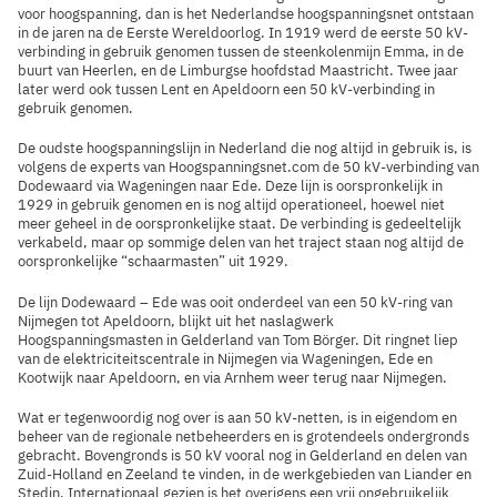
voor hoogspanning, dan is het Nederlandse hoogspanningsnet ontstaan
in de jaren na de Eerste Wereldoorlog. In 1919 werd de eerste 50 kV-
verbinding in gebruik genomen tussen de steenkolenmijn Emma, in de
buurt van Heerlen, en de Limburgse hoofdstad Maastricht. Twee jaar
later werd ook tussen Lent en Apeldoorn een 50 kV-verbinding in
gebruik genomen.
De oudste hoogspanningslijn in Nederland die nog altijd in gebruik is, is
volgens de experts van Hoogspanningsnet.com de 50 kV-verbinding van
Dodewaard via Wageningen naar Ede. Deze lijn is oorspronkelijk in
1929 in gebruik genomen en is nog altijd operationeel, hoewel niet
meer geheel in de oorspronkelijke staat. De verbinding is gedeeltelijk
verkabeld, maar op sommige delen van het traject staan nog altijd de
oorspronkelijke “schaarmasten” uit 1929.
De lijn Dodewaard – Ede was ooit onderdeel van een 50 kV-ring van
Nijmegen tot Apeldoorn, blijkt uit het naslagwerk
Hoogspanningsmasten in Gelderland van Tom Börger. Dit ringnet liep
van de elektriciteitscentrale in Nijmegen via Wageningen, Ede en
Kootwijk naar Apeldoorn, en via Arnhem weer terug naar Nijmegen.
Wat er tegenwoordig nog over is aan 50 kV-netten, is in eigendom en
beheer van de regionale netbeheerders en is grotendeels ondergronds
gebracht. Bovengronds is 50 kV vooral nog in Gelderland en delen van
Zuid-Holland en Zeeland te vinden, in de werkgebieden van Liander en
Stedin. Internationaal gezien is het overigens een vrij ongebruikelijk