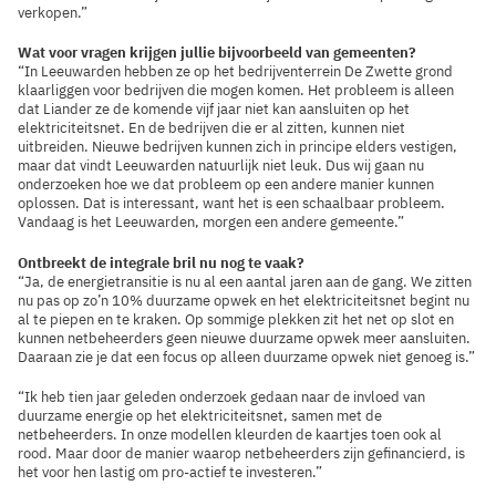
verkopen.”
Wat voor vragen krijgen jullie bijvoorbeeld van gemeenten?
“In Leeuwarden hebben ze op het bedrijventerrein De Zwette grond
klaarliggen voor bedrijven die mogen komen. Het probleem is alleen
dat Liander ze de komende vijf jaar niet kan aansluiten op het
elektriciteitsnet. En de bedrijven die er al zitten, kunnen niet
uitbreiden. Nieuwe bedrijven kunnen zich in principe elders vestigen,
maar dat vindt Leeuwarden natuurlijk niet leuk. Dus wij gaan nu
onderzoeken hoe we dat probleem op een andere manier kunnen
oplossen. Dat is interessant, want het is een schaalbaar probleem.
Vandaag is het Leeuwarden, morgen een andere gemeente.”
Ontbreekt de integrale bril nu nog te vaak?
“Ja, de energietransitie is nu al een aantal jaren aan de gang. We zitten
nu pas op zo’n 10% duurzame opwek en het elektriciteitsnet begint nu
al te piepen en te kraken. Op sommige plekken zit het net op slot en
kunnen netbeheerders geen nieuwe duurzame opwek meer aansluiten.
Daaraan zie je dat een focus op alleen duurzame opwek niet genoeg is.”
“Ik heb tien jaar geleden onderzoek gedaan naar de invloed van
duurzame energie op het elektriciteitsnet, samen met de
netbeheerders. In onze modellen kleurden de kaartjes toen ook al
rood. Maar door de manier waarop netbeheerders zijn gefinancierd, is
het voor hen lastig om pro-actief te investeren.”