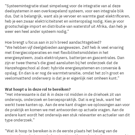
“Systeemintegratie staat simpelweg voor de integratie van al deze
deelsystemen in een overkoepelend systeem, voor een integrale blik
dus. Dat is belangrijk, want als je vervoer en warmte gaat elektrificeren,
heb je een zwaar elektriciteitsnet en winteropslag nodig. Kies je voor
grootschalige import en distributie van waterstof uit Afrika, dan heb je
weer een heel ander systeem nodig.”
Hoe brengt u focus aan in zo’n breed aandachtsgebied?
“We hebben vijf deelgebieden aangewezen. Zelf heb ik veel ervaring
met Energiecoöperaties en met flexibiliteitsmiddelen in het
energiesysteem, zoals elektrolysers, batterijen en gascentrales. Dan
zijn er twee thema’s die goed aansluiten bij het onderzoek dat de
Hanzehogeschool al doet: hybride energiesystemen en conversie &
opslag. En dan is er nog de warmtetransitie, omdat het zo’n groot en
veelomvattend onderwerp is dat je er eigenlijk niet omheen kunt.”
Wat hoopt u in deze rol te bereiken?
“Het interessante is dat ik in deze rol midden in de driehoek zit van
onderwijs, onderzoek en beroepspraktijk. Dat is erg leuk, want het
werkt twee kanten op. Aan de ene kant dragen we oplossingen aan voor
de praktijk en komen we met antwoorden op actuele vragen. Aan de
andere kant wordt het onderwijs een stuk relevanter en actueler van dit
type onderzoek.”
“Wat ik hoop te bereiken is in de eerste plaats het belang van de