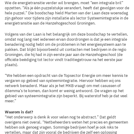
Wie de energietransitie verder wil brengen, moet “een integrale bril”
opzetten. “Als je één puzzelstukje verandert, heeft dat gevolgen voor de
hele puzzel.” Die boodschap hield Marten van der Laan deze woensdag
zijn gehoor voor tijdens zijn installatie als lector Systeemintegratie in de
energietransitie aan de Hanzehogeschool Groningen.
Volgens van der Laan is het belangrijk om deze boodschap te vertellen,
omdat nog lang niet iedereen ervan doordrongen is dat je een integrale
benadering nodig hebt om de problemen in het energiesysteem aan te
pakken. Dat blijkt bijvoorbeeld uit contacten met bedrijven in de regio
Groningen, die hij had in zijn eerste jaar aan de Hanzehogeschool (de
officiële beëdiging tot lector vindt traditiegetrouw na het eerste jaar
plaats).
“We hebben een opdracht van de Topsector Energie om meer kennis te
vergaren op gebied van systeemintegratie. Hiervoor hebben wij ons
netwerk benaderd. Maar als je het MKB vraagt om met casussen of
dilemma’s te komen, dan komt er weinig antwoord. De vragen op het
gebied van systeemintegratie zijn beperkt. Bij waterstof heb je dat veel
meer.”
Waarom is dat?
“Het onderwerp is denk ik voor velen nog te abstract.” Dat geldt
overigens niet overal. “Netbeheerders weten het precies en gemeenten
hebben ook genoeg vragen. Sommige bedrijven hoef je ook niks te
vertellen, maar dat zijn vooral de bedrijven die zelf een oplossing