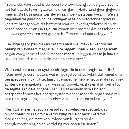
“Een ander voorbeeld is de recente ontwikkeling van de gasprijzen en
het feit dat de leveringszekerheid van gas in Nederland geen gegeven
meer is. De hoge gasprijzen geven aan hoe kwetsbaar we zijn. We zijn
begonnen de gaswinning in Groningen af te bouwen zonder goed in
kaart te brengen wat dit betekent voor de leveringszekerheid en de
betaalbaarheid van energie. Nu komen we erachter dat het misschien
slim was geweest om een grotere buffervoorraad aan te leggen.”
“De hoge gasprijzen maken het trouwens wel makkelijker om het
belang van systeemintegratie uit te leggen. Toen ik een jaar geleden
begon vroeg ik me af hoe ik mensen moest uitleggen wat mijn functie
precies inhield. Nu staan de kranten er vol mee.”
Wat verstaat u onder systeemintegratie in de energietransitie?
“Dan moet je eerst weten: wat is het systeem? Ik bekijk dat vanuit drie
perspectieven: vanuit technisch perspectief heb je het over de techniek
achter de energieketen, van winning, opwek, opslag en distributie tot
de afgifte aan de eindgebruiker. Vanuit economisch-juridisch
perspectief omvat het energiesysteem onder meer de organisatie van
markten, regulering en het stelsel van subsidies en belastingen.”
“Ten slotte is er het sociaal-maatschappelijk perspectief, dat
bijvoorbeeld draait om de verhouding van eindgebruikers tot
marktspelers, de mate van invloed van burgers op de
energievoorziening en de verdeling van lasten en lusten.”