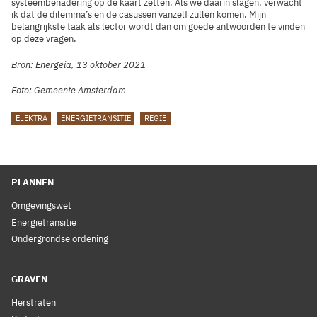
systeembenadering op de kaart zetten. Als we daarin slagen, verwacht
ik dat de dilemma’s en de casussen vanzelf zullen komen. Mijn
belangrijkste taak als lector wordt dan om goede antwoorden te vinden
op deze vragen.
Bron: Energeia, 13 oktober 2021
Foto: Gemeente Amsterdam
TAGS
ELEKTRA
ENERGIETRANSITIE
REGIE
PLANNEN
Omgevingswet
Energietransitie
Ondergrondse ordening
GRAVEN
Herstraten