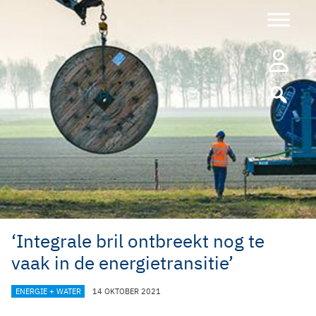
Ga
naar
de
inhoud
‘Integrale bril ontbreekt nog te
vaak in de energietransitie’
CATEGORIEËN
ENERGIE + WATER
14 OKTOBER 2021