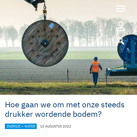
Ga
naar
de
inhoud
Hoe gaan we om met onze steeds
drukker wordende bodem?
CATEGORIEËN
ENERGIE + WATER
10 AUGUSTUS 2022