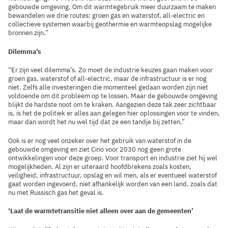
gebouwde omgeving. Om dit warmtegebruik meer duurzaam te maken
bewandelen we drie routes: groen gas en waterstof, all-electric en
collectieve systemen waarbij geothermie en warmteopslag mogelijke
bronnen zijn.”
Dilemma’s
“Er zijn veel dilemma’s. Zo moet de industrie keuzes gaan maken voor
groen gas, waterstof of all-electric, maar de infrastructuur is er nog
niet. Zelfs alle investeringen die momenteel gedaan worden zijn niet
voldoende om dit probleem op te lossen. Maar de gebouwde omgeving
blijkt de hardste noot om te kraken. Aangezien deze tak zeer zichtbaar
is, is het de politiek er alles aan gelegen hier oplossingen voor te vinden,
maar dan wordt het nu wel tijd dat ze een tandje bij zetten.”
Ook is er nog veel onzeker over het gebruik van waterstof in de
gebouwde omgeving en ziet Cino voor 2030 nog geen grote
ontwikkelingen voor deze groep. Voor transport en industrie ziet hij wel
mogelijkheden. Al zijn er uiteraard hoofdbrekens zoals kosten,
veiligheid, infrastructuur, opslag en wil men, als er eventueel waterstof
gaat worden ingevoerd, niet afhankelijk worden van een land, zoals dat
nu met Russisch gas het geval is.
‘Laat de warmtetransitie niet alleen over aan de gemeenten’