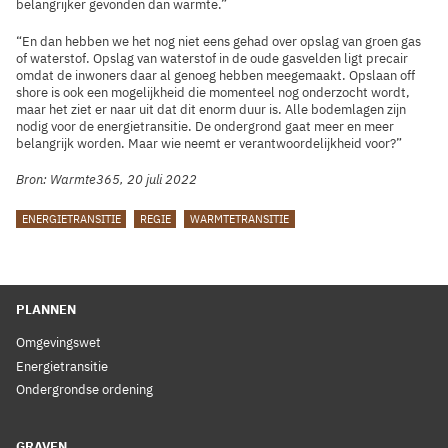
belangrijker gevonden dan warmte.”
“En dan hebben we het nog niet eens gehad over opslag van groen gas
of waterstof. Opslag van waterstof in de oude gasvelden ligt precair
omdat de inwoners daar al genoeg hebben meegemaakt. Opslaan off
shore is ook een mogelijkheid die momenteel nog onderzocht wordt,
maar het ziet er naar uit dat dit enorm duur is. Alle bodemlagen zijn
nodig voor de energietransitie. De ondergrond gaat meer en meer
belangrijk worden. Maar wie neemt er verantwoordelijkheid voor?”
Bron: Warmte365, 20 juli 2022
TAGS
ENERGIETRANSITIE
REGIE
WARMTETRANSITIE
PLANNEN
Omgevingswet
Energietransitie
Ondergrondse ordening
GRAVEN