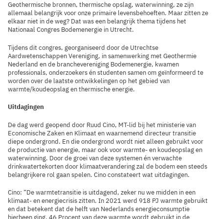
Geothermische bronnen, thermische opslag, waterwinning, ze zijn
allemaal belangrijk voor onze primaire levensbehoeften. Maar zitten ze
elkaar niet in de weg? Dat was een belangrijk thema tijdens het
Nationaal Congres Bodemenergie in Utrecht.
Tijdens dit congres, georganiseerd door de Utrechtse
Aardwetenschappen Vereniging, in samenwerking met Geothermie
Nederland en de branchevereniging Bodemenergie, kwamen
professionals, onderzoekers én studenten samen om geïnformeerd te
worden over de laatste ontwikkelingen op het gebied van
warmte/koudeopslag en thermische energie.
Uitdagingen
De dag werd geopend door Ruud Cino, MT-lid bij het ministerie van
Economische Zaken en Klimaat en waarnemend directeur transitie
diepe ondergrond. En die ondergrond wordt niet alleen gebruikt voor
de productie van energie, maar ook voor warmte- en koudeopslag en
waterwinning. Door de groei van deze systemen én verwachte
drinkwatertekorten door klimaatverandering zal de bodem een steeds
belangrijkere rol gaan spelen. Cino constateert wat uitdagingen.
Cino: “De warmtetransitie is uitdagend, zeker nu we midden in een
klimaat- en energiecrisis zitten. In 2021 werd 918 PJ warmte gebruikt
en dat betekent dat de helft van Nederlands energieconsumptie
hierheen ging. 46 Procent van deze warmte wordt gebruikt in de