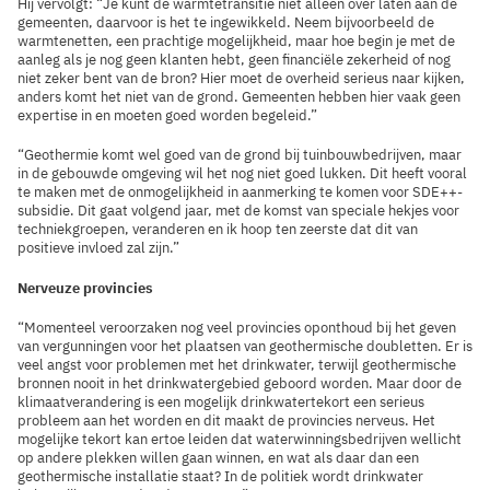
Hij vervolgt: “Je kunt de warmtetransitie niet alleen over laten aan de
gemeenten, daarvoor is het te ingewikkeld. Neem bijvoorbeeld de
warmtenetten, een prachtige mogelijkheid, maar hoe begin je met de
aanleg als je nog geen klanten hebt, geen financiële zekerheid of nog
niet zeker bent van de bron? Hier moet de overheid serieus naar kijken,
anders komt het niet van de grond. Gemeenten hebben hier vaak geen
expertise in en moeten goed worden begeleid.”
“Geothermie komt wel goed van de grond bij tuinbouwbedrijven, maar
in de gebouwde omgeving wil het nog niet goed lukken. Dit heeft vooral
te maken met de onmogelijkheid in aanmerking te komen voor SDE++-
subsidie. Dit gaat volgend jaar, met de komst van speciale hekjes voor
techniekgroepen, veranderen en ik hoop ten zeerste dat dit van
positieve invloed zal zijn.”
Nerveuze provincies
“Momenteel veroorzaken nog veel provincies oponthoud bij het geven
van vergunningen voor het plaatsen van geothermische doubletten. Er is
veel angst voor problemen met het drinkwater, terwijl geothermische
bronnen nooit in het drinkwatergebied geboord worden. Maar door de
klimaatverandering is een mogelijk drinkwatertekort een serieus
probleem aan het worden en dit maakt de provincies nerveus. Het
mogelijke tekort kan ertoe leiden dat waterwinningsbedrijven wellicht
op andere plekken willen gaan winnen, en wat als daar dan een
geothermische installatie staat? In de politiek wordt drinkwater