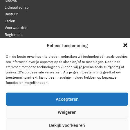
Nieuws
Lidmaatschap
Bestuur
Leden
Voorwaarden
Reglement
Statuten
Beheer toestemming
Gedragscode
Om de beste ervaringen te bieden, gebruiken wij technologieën zoals cookies
om informatie over je apparaat op te slaan en/of te raadplegen. Door in te
Privacy Statement
stemmen met deze technologieën kunnen wij gegevens zoals surfgedrag of
Cookiebeleid
unieke ID's op deze site verwerken. Als je geen toestemming geeft of uw
toestemming intrekt, kan dit een nadelige invloed hebben op bepaalde
Contact
functies en mogelijkheden.
2026 © GPKL
Accepteren
Weigeren
Bekijk voorkeuren