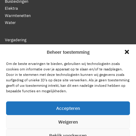
Buisleidingen
Elektra
Warmtenetten
Water
Vergadering
Nieuws
Beheer toestemming
Lidmaatschap
Bestuur
Om de beste ervaringen te bieden, gebruiken wij technologieën zoals
Leden
cookies om informatie over je apparaat op te slaan en/of te raadplegen.
Door in te stemmen met deze technologieën kunnen wij gegevens zoals
Voorwaarden
surfgedrag of unieke ID's op deze site verwerken. Als je geen toestemming
Reglement
geeft of uw toestemming intrekt, kan dit een nadelige invloed hebben op
Statuten
bepaalde functies en mogelijkheden.
Gedragscode
Accepteren
Privacy Statement
Weigeren
Cookiebeleid
Contact
Bekijk voorkeuren