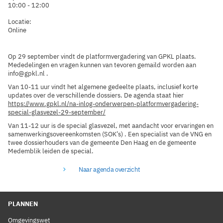
10:00 - 12:00
Locatie:
Online
Op 29 september vindt de platformvergadering van GPKL plaats.
Mededelingen en vragen kunnen van tevoren gemaild worden aan
info@gpkl.nl .
Van 10-11 uur vindt het algemene gedeelte plaats, inclusief korte
updates over de verschillende dossiers. De agenda staat hier
https://www.gpkl.nl/na-inlog-onderwerpen-platformvergadering-
special-glasvezel-29-september/
Van 11-12 uur is de special glasvezel, met aandacht voor ervaringen en
samenwerkingsovereenkomsten (SOK’s) . Een specialist van de VNG en
twee dossierhouders van de gemeente Den Haag en de gemeente
Medemblik leiden de special.
Naar agenda overzicht
PLANNEN
Omgevingswet