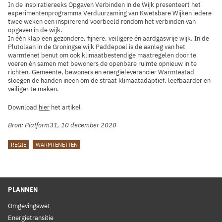
In de inspiratiereeks Opgaven Verbinden in de Wijk presenteert het
experimentenprogramma Verduurzaming van Kwetsbare Wijken iedere
twee weken een inspirerend voorbeeld rondom het verbinden van
opgaven in de wijk.
In één klap een gezondere, fijnere, veiligere én aardgasvrije wijk. In de
Plutolaan in de Groningse wijk Paddepoel is de aanleg van het
warmtenet benut om ook klimaatbestendige maatregelen door te
voeren én samen met bewoners de openbare ruimte opnieuw in te
richten. Gemeente, bewoners en energieleverancier Warmtestad
sloegen de handen ineen om de straat klimaatadaptief, leefbaarder en
veiliger te maken.
Download
hier
het artikel
Bron: Platform31, 10 december 2020
TAGS
REGIE
WARMTENETTEN
PLANNEN
Omgevingswet
Energietransitie