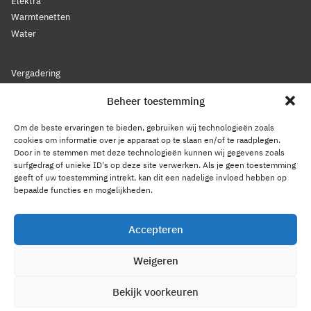
Elektra
Warmtenetten
Water
Vergadering
Nieuws
Beheer toestemming
Lidmaatschap
Bestuur
Om de beste ervaringen te bieden, gebruiken wij technologieën zoals
Leden
cookies om informatie over je apparaat op te slaan en/of te raadplegen.
Door in te stemmen met deze technologieën kunnen wij gegevens zoals
Voorwaarden
surfgedrag of unieke ID's op deze site verwerken. Als je geen toestemming
Reglement
geeft of uw toestemming intrekt, kan dit een nadelige invloed hebben op
Statuten
bepaalde functies en mogelijkheden.
Gedragscode
Accepteren
Privacy Statement
Cookiebeleid
Weigeren
Contact
Bekijk voorkeuren