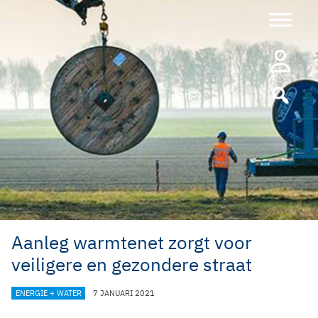
Ga
naar
de
inhoud
Aanleg warmtenet zorgt voor
veiligere en gezondere straat
CATEGORIEËN
ENERGIE + WATER
7 JANUARI 2021